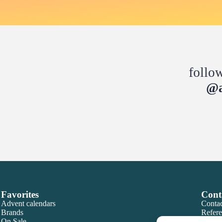
follo
@a
Favorites
Cont
Advent calendars
Contac
Brands
Refere
On Sale