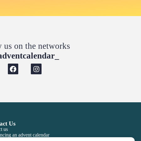
w us on the networks
dventcalendar_
act Us
t us
ncing an advent calendar