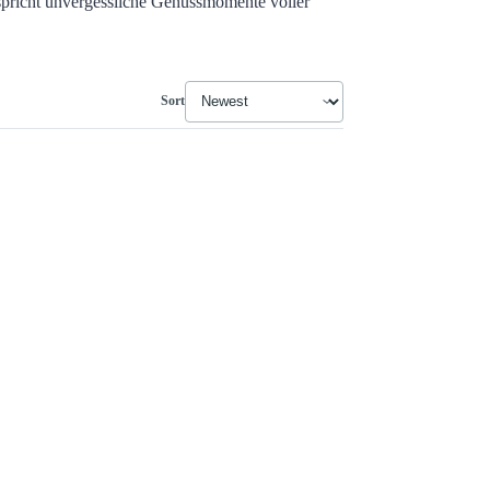
rspricht unvergessliche Genussmomente voller
Sort