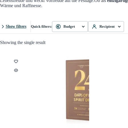
Lebensfreude und weckt Vorfreude auf die Festtage.Ob als
einzigarti
Wärme und Raffinesse.
Show filters
Quick filters:
Budget
Recipient
Showing the single result